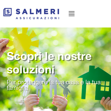
Menù
principale
Scopri le nostre
soluzioni
Per proteggere la tua casa e la tua
famiglia