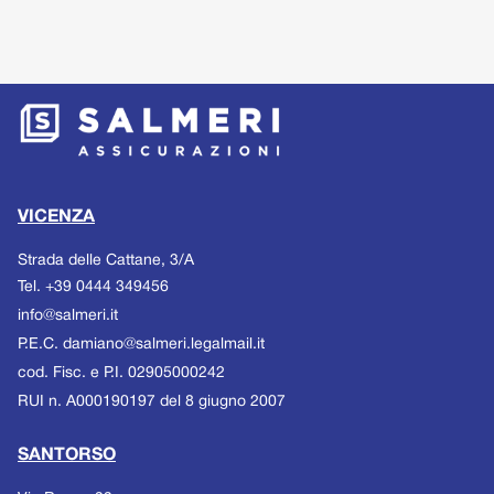
VICENZA
Strada delle Cattane, 3/A
Tel.
+39 0444 349456
Email
info@salmeri.it
P.E.C.
damiano@salmeri.legalmail.it
cod. Fisc.
e
P.I.
02905000242
RUI n. A000190197 del 8 giugno 2007
SANTORSO