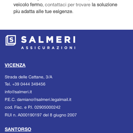
veicolo fermo
, contattaci per trovare
la soluzione
più adatta alle tue esigenze
.
VICENZA
Strada delle Cattane, 3/A
Tel.
+39 0444 349456
Email
info@salmeri.it
P.E.C.
damiano@salmeri.legalmail.it
cod. Fisc.
e
P.I.
02905000242
RUI n. A000190197 del 8 giugno 2007
SANTORSO