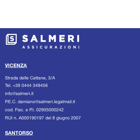
VICENZA
Strada delle Cattane, 3/A
Tel.
+39 0444 349456
Email
info@salmeri.it
P.E.C.
damiano@salmeri.legalmail.it
cod. Fisc.
e
P.I.
02905000242
RUI n. A000190197 del 8 giugno 2007
SANTORSO