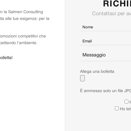
RICHI
n la Salmeri Consulting
Contattaci per av
a alle tue esigenze: per la
Nom
*
romozioni competitivi che
spettando l’ambiente.
lletta!
Allega una bolletta
È ammesso solo un file J
Ho let