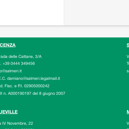
ICENZA
rada delle Cattane, 3/A
V
.
+39 0444 349456
T
ail
E
fo@salmeri.it
s
E.C.
damiano@salmeri.legalmail.it
d. Fisc.
e
P.I.
02905000242
I n. A000190197 del 8 giugno 2007
UEVILLE
a IV Novembre, 22
V