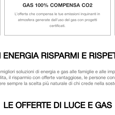
GAS 100% COMPENSA CO2
L’offerta che compensa le tue emissioni inquinanti in
atmosfera generate dall’uso del gas con progetti
certificati.
 ENERGIA RISPARMI E RISPET
 migliori soluzioni di energia e gas alle famiglie e alle i
ta, il risparmio con offerte vantaggiose, le persone con 
re sempre la scelta più naturale di chi crede nella soste
LE OFFERTE DI LUCE E GAS