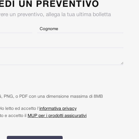
EDI UN PREVENTIVO
ere un preventivo, allega la tua ultima bolletta
e
Cognome
*
Email
*
Messaggio
*
PG, PNG, o PDF con una dimensione massima di 8MB
Ho letto ed accetto l'
informativa privacy
to e accetto il
MUP per i prodotti assicurativi