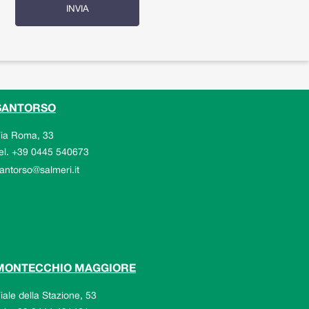
SANTORSO
ia Roma, 33
el.
+39 0445 540673
mail
antorso@salmeri.it
MONTECCHIO MAGGIORE
iale della Stazione, 53