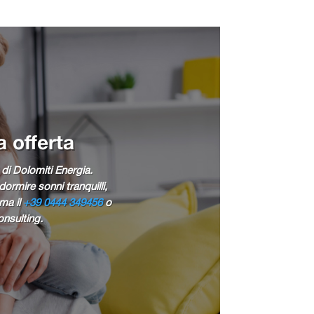
a offerta
 di Dolomiti Energia.
ormire sonni tranquilli,
ama il
+39 0444 349456
o
onsulting.