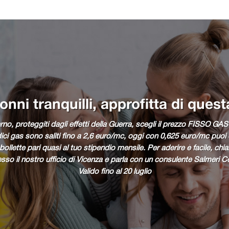
nni tranquilli, approfitta di quest
verno, proteggiti dagli effetti della Guerra, scegli il prezzo FISSO GAS
dici gas sono saliti fino a 2,6 euro/mc, oggi con 0,625 euro/mc puoi d
ollette pari quasi al tuo stipendio mensile. Per aderire è facile, chi
esso il nostro ufficio di Vicenza e parla con un consulente Salmeri C
Valido fino al 20 luglio